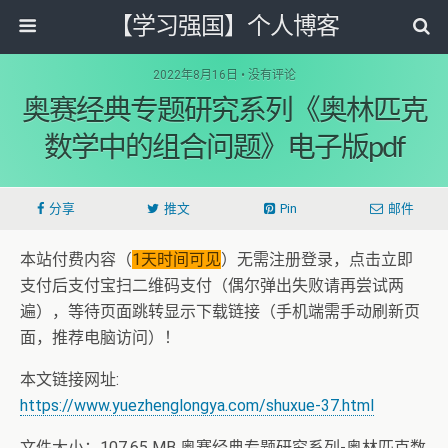
【学习强国】个人博客
2022年8月16日 • 没有评论
奥赛经典专题研究系列《奥林匹克
数学中的组合问题》电子版pdf
分享
推文
Pin
邮件
本站付费内容（
1天时间可见
）无需注册登录，点击立即
支付后支付宝扫二维码支付（偶尔弹出失败请再尝试两
遍），等待页面跳转显示下载链接（手机端需手动刷新页
面，推荐电脑访问）！
本文链接网址:
https://www.yuezhenglongya.com/shuxue-37.html
文件大小：107.65 MB 奥赛经典专题研究系列-奥林匹克数