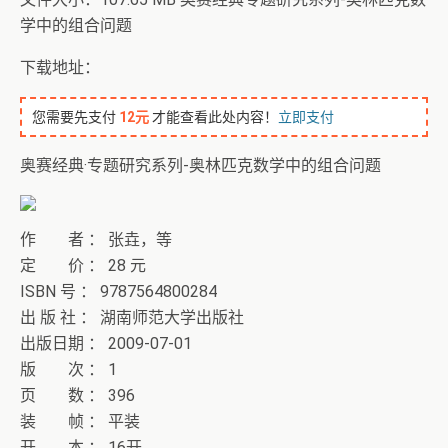
学中的组合问题
下载地址：
您需要先支付
12元
才能查看此处内容！
立即支付
奥赛经典·专题研究系列-奥林匹克数学中的组合问题
作 者 ： 张垚，等
定 价 ： 28 元
ISBN 号 ： 9787564800284
出 版 社 ： 湖南师范大学出版社
出版日期 ： 2009-07-01
版 次 ： 1
页 数 ： 396
装 帧 ： 平装
开 本 ： 16开