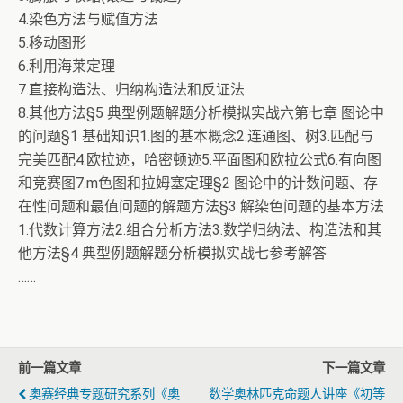
4.染色方法与赋值方法
5.移动图形
6.利用海莱定理
7.直接构造法、归纳构造法和反证法
8.其他方法§5 典型例题解题分析模拟实战六第七章 图论中
的问题§1 基础知识1.图的基本概念2.连通图、树3.匹配与
完美匹配4.欧拉迹，哈密顿迹5.平面图和欧拉公式6.有向图
和竞赛图7.m色图和拉姆塞定理§2 图论中的计数问题、存
在性问题和最值问题的解题方法§3 解染色问题的基本方法
1.代数计算方法2.组合分析方法3.数学归纳法、构造法和其
他方法§4 典型例题解题分析模拟实战七参考解答
……
前一篇文章
下一篇文章
奥赛经典专题研究系列《奥
数学奥林匹克命题人讲座《初等