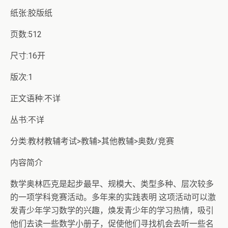
纸张:胶版纸
页数:512
尺寸:16开
版次:1
正文语种:不详
丛书:不详
分类:教材教辅考试>教辅>其他教辅>奥数/竞赛
内容简介
数学奥林匹克是起步最早、规模大、类型多种、层次较多
的一项学科竞赛活动。多年来的实践表明 这项活动可以激
发青少年学习数学的兴趣，焕发青少年的学习热情，吸引
他们去读一些数学小册子，促使他们寻找机会去听一些名