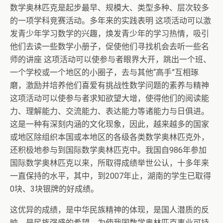
数学奥林匹克是起步最早、规模大、类型多种、层次较多
的一项学科竞赛活动。多年来的实践表明 这项活动可以激
发青少年学习数学的兴趣，焕发青少年的学习热情，吸引
他们去读一些数学小册子，促使他们寻找机会去听一些名
师的讲座 这项活动可以使参与者眼界大开，跳出一个班、
一个学校或一个地区的小圈子，去与其他“高手”互相琢
磨，激励并培养他们喜爱有挑战性数学问题的素养与精神
这项活动可以使参与者求知欲望大增，使得他们的阅读能
力、理解能力、交流能力、表达能力等诸能力与日俱进。
这是一种有深刻内涵的文化现象，因此，越来越多的国家
或地区除组织本国或本地区的各级各类数学奥林匹克外，
还积极地参与到国际数学奥林匹克中。我国自986年参加
国际数学奥林匹克以来，所取得成绩举世公认，十多年来
一直保持的水平，其中，到2007年止，湖南的学生已取得
0块、3块银牌的好成绩。
这优异的成绩，是中华民族精神的体现，是国人潜质的反
映，是民族强盛的希望。为使我国数学奥林匹克事业可持