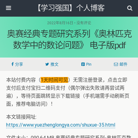
【学习强国】个人博客
2022年8月16日 • 没有评论
奥赛经典专题研究系列《奥林匹克
数学中的数论问题》 电子版pdf
分享
推文
Pin
邮件
本站付费内容（
1天时间可见
）无需注册登录，点击立即
支付后支付宝扫二维码支付（偶尔弹出失败请再尝试两
遍），等待页面跳转显示下载链接（手机端需手动刷新页
面，推荐电脑访问）！
本文链接网址:
https://www.yuezhenglongya.com/shuxue-35.html
文件大小：090.64 MB 奥赛经典专题研究系列-奥林匹克数